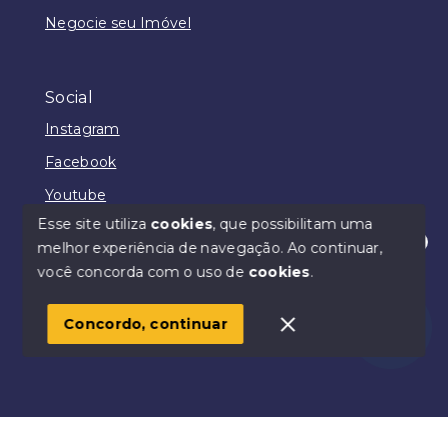
Negocie seu Imóvel
Social
Instagram
Facebook
Youtube
Esse site utiliza
cookies
, que possibilitam uma
melhor experiência de navegação.
Ao continuar,
Olá! Estamos disponíveis para te ajudar.
você concorda com o uso de
cookies
.
© Copyright 2026 - Benjamin Padilha - Todos os
direitos reservados
Concordo, continuar
SITE PARA IMOBILIARIA
Início
Histórico
Favoritos