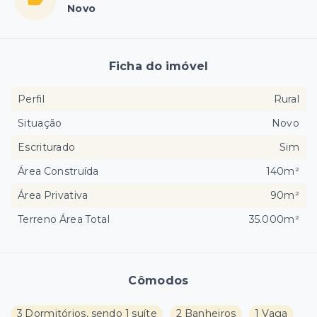
Novo
Ficha do imóvel
Perfil
Rural
Situação
Novo
Escriturado
Sim
Área Construída
140m²
Área Privativa
90m²
Terreno Área Total
35.000m²
Cômodos
3 Dormitórios, sendo 1 suíte
2 Banheiros
1 Vaga