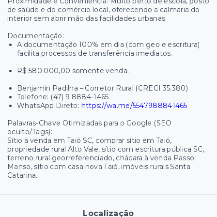
Proximidade e Conveniência: Muito perto de escola, posto
de saúde e do comércio local, oferecendo a calmaria do
interior sem abrir mão das facilidades urbanas.
Documentação:
A documentação 100% em dia (com geo e escritura)
facilita processos de transferência imediatos.
R$ 580.000,00 somente venda.
Benjamin Padilha – Corretor Rural (CRECI 35.380)
Telefone: (47) 9 8884-1465
WhatsApp Direto:
https://wa.me/5547988841465
Palavras-Chave Otimizadas para o Google (SEO
oculto/Tags):
Sítio à venda em Taió SC, comprar sítio em Taió,
propriedade rural Alto Vale, sítio com escritura pública SC,
terreno rural georreferenciado, chácara à venda Passo
Manso, sítio com casa nova Taió, imóveis rurais Santa
Catarina.
Localização