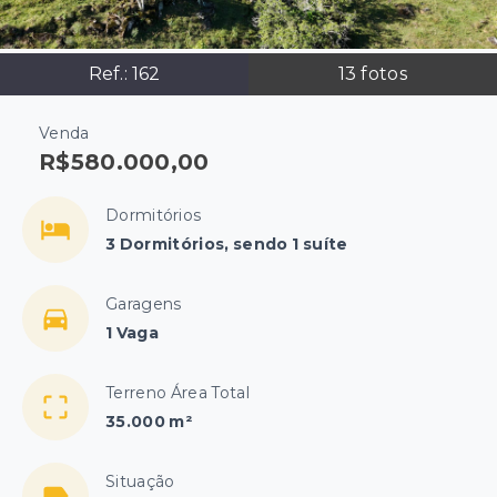
Ref.:
162
13
fotos
Venda
R$580.000,00
Dormitórios
3 Dormitórios, sendo 1 suíte
Garagens
1 Vaga
Terreno Área Total
35.000 m²
Situação