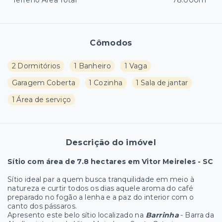
Terreno Área Total
78.000m²
Cômodos
2 Dormitórios
1 Banheiro
1 Vaga
Garagem Coberta
1 Cozinha
1 Sala de jantar
1 Área de serviço
Descrição do imóvel
Sítio com área de 7.8 hectares em Vitor Meireles - SC
Sítio ideal par a quem busca tranquilidade em meio à
natureza e curtir todos os dias aquele aroma do café
preparado no fogão a lenha e a paz do interior com o
canto dos pássaros.
Apresento este belo sítio localizado na
Barrinha
- Barra da