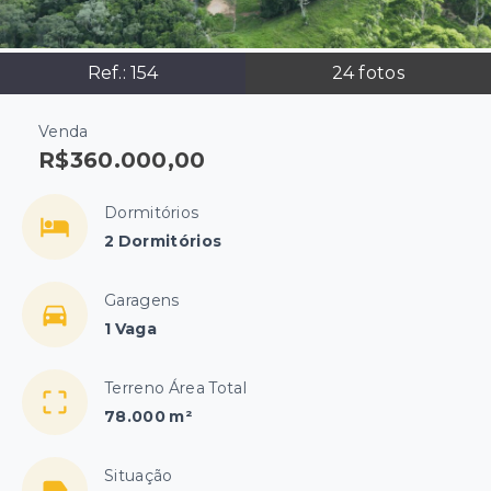
Ref.:
154
24
fotos
Venda
R$360.000,00
Dormitórios
2 Dormitórios
Garagens
1 Vaga
Terreno Área Total
78.000 m²
Situação