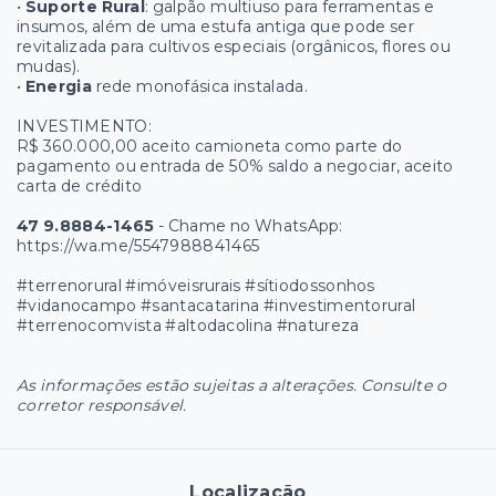
•
Suporte Rural
: galpão multiuso para ferramentas e
insumos, além de uma estufa antiga que pode ser
revitalizada para cultivos especiais (orgânicos, flores ou
mudas).
•
Energia
rede monofásica instalada.
INVESTIMENTO:
R$ 360.000,00 aceito camioneta como parte do
pagamento ou entrada de 50% saldo a negociar, aceito
carta de crédito
47 9.8884-1465
- Chame no WhatsApp:
https://wa.me/5547988841465
#terrenorural #imóveisrurais #sítiodossonhos
#vidanocampo #santacatarina #investimentorural
#terrenocomvista #altodacolina #natureza
As informações estão sujeitas a alterações. Consulte o
corretor responsável.
Localização