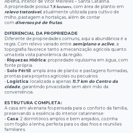
Abelha, interior de Vitor Meireles – Santa Catarina.
A propriedade possui 𝟕,𝟖 𝒉𝒆𝒄𝒕𝒂𝒓𝒆𝒔, com área de plantio em
relevo tratorável
, atualmente utilizada para cultivo de
milho, pastagem e hortaliças, além de contar
com
diversos pé de frutas
.
DIFERENCIAL DA PROPRIEDADE
Diferente de propriedades comuns, aqui a abundância é a
regra. Com relevo variado entre
semiplano e aclive
, a
topografia favorece tanto a mecanização agrícola quanto
uma bela vista panorâmica da região.
•
Riquezas Hídrica
: propriedade riquíssima em água, com
fonte própria.
•
Solo Fértil
: ampla área de plantio e pastagens formadas,
prontas para projetos agrícolas ou pecuários.
•
Logística
: localizada a apenas
11.7 km do Centro da
cidade
, garantindo privacidade sem abrir mão da
conveniência.
ESTRUTURA COMPLETA:
A casa em alvenaria foi pensada para o conforto da família,
preservando a essência do interior catarinense:
•
Casa
: 2 dormitórios amplos e bem arejados, cozinha
com fogão a lenha, perfeita para os dias frios e reuniões
familiares.