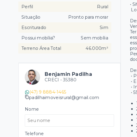
• S
Perfil
Rural
Loc
Situação
Pronto para morar
Des
Ven
Escriturado
Sim
Ter
ess
Possui mobília?
Sem mobília
ess
Terreno Área Total
46.000m²
pro
Per
doc
De
Benjamin Padilha
• 
CRECI -
35380
• E
• I
(47) 9 8884-1465
• 5
padilhaimoveisrural@gmail.com
Nome
Telefone