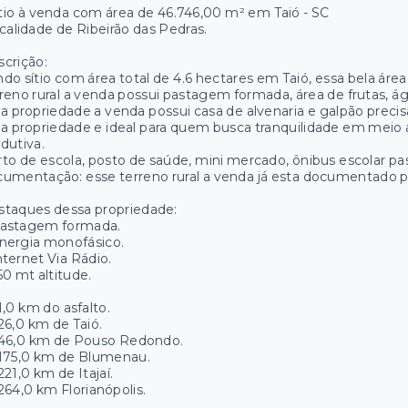
ítio à venda com área de 46.746,00 m² em Taió - SC
alidade de Ribeirão das Pedras.
crição:
do sítio com área total de 4.6 hectares em Taió, essa bela área
reno rural a venda possui pastagem formada, área de frutas,
a propriedade a venda possui casa de alvenaria e galpão precis
a propriedade e ideal para quem busca tranquilidade em meio a
dutiva.
to de escola, posto de saúde, mini mercado, ônibus escolar pa
umentação: esse terreno rural a venda já esta documentado pro
staques dessa propriedade:
Pastagem formada.
nergia monofásico.
nternet Via Rádio.
50 mt altitude.
1,0 km do asfalto.
26,0 km de Taió.
46,0 km de Pouso Redondo.
175,0 km de Blumenau.
221,0 km de Itajaí.
264,0 km Florianópolis.