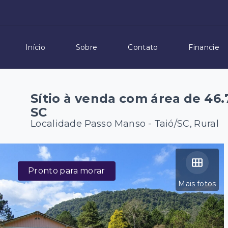
Início
Sobre
Contato
Financie
Sítio à venda com área de 46.
SC
Localidade Passo Manso - Taió/SC, Rural
Pronto para morar
Mais fotos