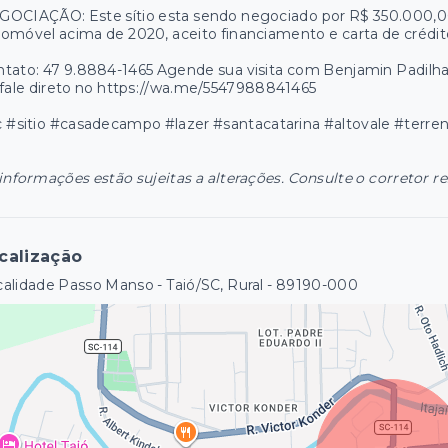
OCIAÇÃO: Este sítio esta sendo negociado por R$ 350.000,00 
omóvel acima de 2020, aceito financiamento e carta de crédit
ntato: 47 9.8884-1465 Agende sua visita com Benjamin Padi
fale direto no https://wa.me/5547988841465
 #sitio #casadecampo #lazer #santacatarina #altovale #terr
informações estão sujeitas a alterações. Consulte o corretor r
calização
alidade Passo Manso - Taió/SC, Rural
- 89190-000