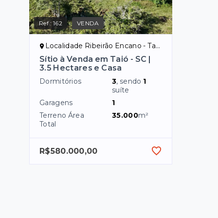
Ref.:
162
VENDA
Localidade Ribeirão Encano - Taió/SC, Rural
Sítio à Venda em Taió - SC |
3.5 Hectares e Casa
Dormitórios
3
, sendo
1
suíte
Garagens
1
Terreno Área
35.000
m²
Total
R$580.000,00