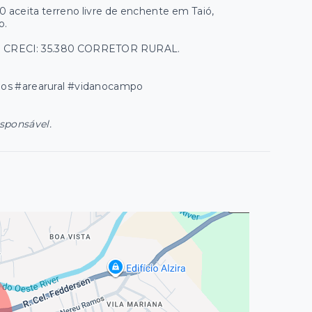
aceita terreno livre de enchente em Taió,
o.
lha CRECI: 35.380 CORRETOR RURAL.
enos #arearural #vidanocampo
esponsável.