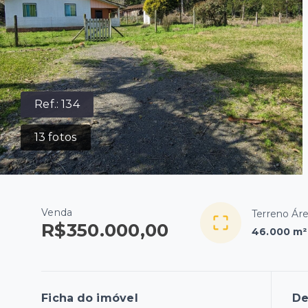
Ref.:
134
13
fotos
Venda
Terreno Áre
R$350.000,00
46.000 m²
Ficha do imóvel
De