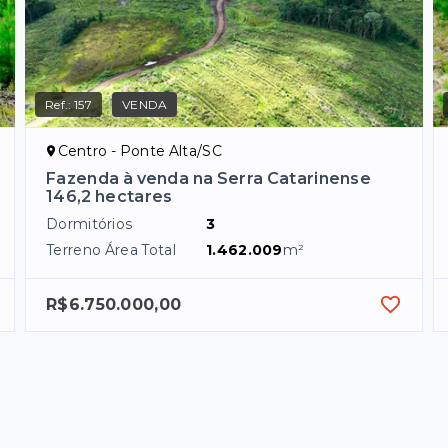
Ref.:
157
VENDA
Centro - Ponte Alta/SC
Fazenda à venda na Serra Catarinense
146,2 hectares
Dormitórios
3
Terreno Área Total
1.462.009
m²
R$6.750.000,00