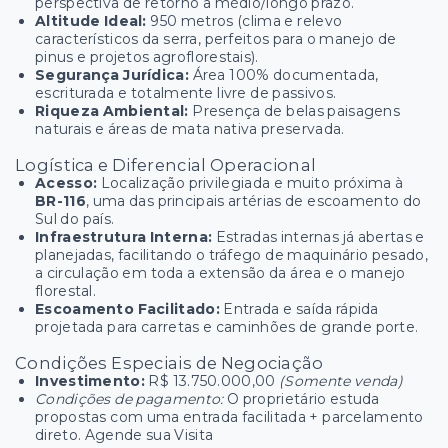
perspectiva de retorno a médio/longo prazo.
Altitude Ideal:
950 metros (clima e relevo
característicos da serra, perfeitos para o manejo de
pinus e projetos agroflorestais).
Segurança Jurídica:
Área 100% documentada,
escriturada e totalmente livre de passivos.
Riqueza Ambiental:
Presença de belas paisagens
naturais e áreas de mata nativa preservada.
Logística e Diferencial Operacional
Acesso:
Localização privilegiada e muito próxima à
BR-116
, uma das principais artérias de escoamento do
Sul do país.
Infraestrutura Interna:
Estradas internas já abertas e
planejadas, facilitando o tráfego de maquinário pesado,
a circulação em toda a extensão da área e o manejo
florestal.
Escoamento Facilitado:
Entrada e saída rápida
projetada para carretas e caminhões de grande porte.
Condições Especiais de Negociação
Investimento:
R$ 13.750.000,00
(Somente venda)
Condições de pagamento:
O proprietário estuda
propostas com uma entrada facilitada + parcelamento
direto. Agende sua Visita