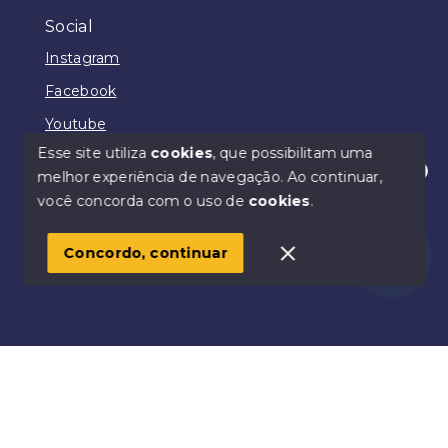
Social
Instagram
Facebook
Youtube
Esse site utiliza
cookies
, que possibilitam uma
melhor experiência de navegação.
Ao continuar,
Olá! Estamos disponíveis para te ajudar.
você concorda com o uso de
cookies
.
© Copyright 2026 - Benjamin Padilha - Todos os
direitos reservados
Concordo, continuar
SITE PARA IMOBILIARIA
Início
Histórico
Favoritos