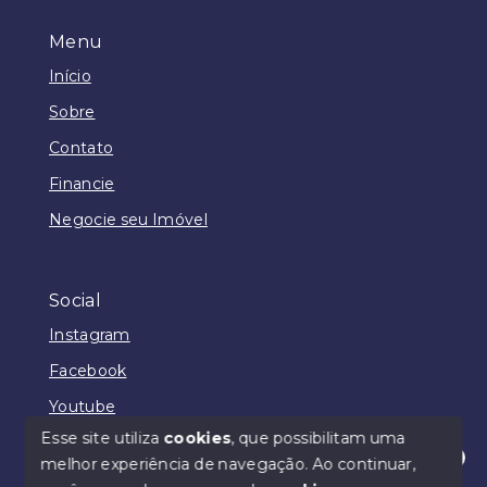
Menu
Início
Sobre
Contato
Financie
Negocie seu Imóvel
Social
Instagram
Facebook
Youtube
Esse site utiliza
cookies
, que possibilitam uma
melhor experiência de navegação.
Ao continuar,
Olá! Estamos disponíveis para te ajudar.